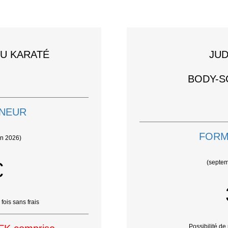
OU KARATÉ
JUD
BODY-SC
INEUR
FORM
in 2026)
€
(septem
fois sans frais
Possibilité de