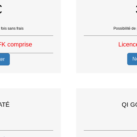
€
fois sans frais
Possibilité de
FK comprise
Licenc
N
er
ATÉ
QI G