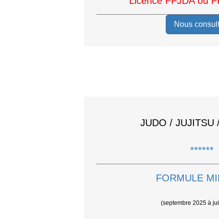
Licence FFJDA ou F
Nous consult
JUDO / JUJITSU 
******
FORMULE M
(septembre 2025 à ju