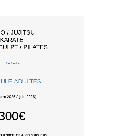
O / JUJITSU
KARATÉ
ULPT / PILATES
******
ULE ADULTES
bre 2025 à juin 2026)
300€
 paiement en 4 fois sans frais