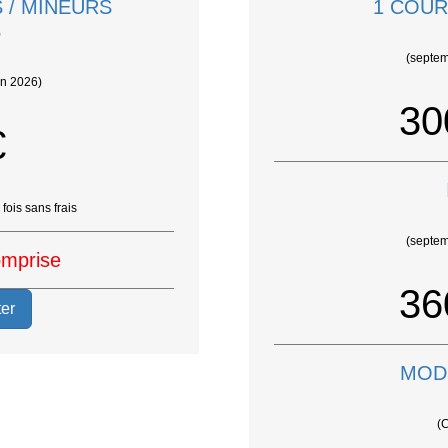
 / MINEURS
1 COUR
S
(septem
in 2026)
30
€
fois sans frais
(septem
omprise
36
er
MOD
(C