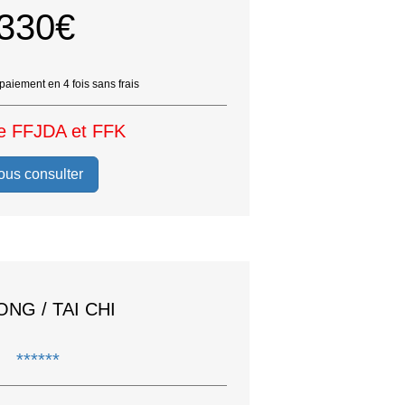
330€
 paiement en 4 fois sans frais
e FFJDA et FFK
ous consulter
ONG / TAI CHI
******