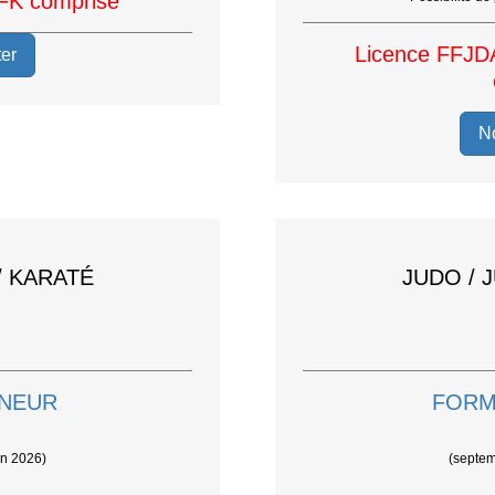
FK comprise
Licence FFJD
er
N
/ KARATÉ
JUDO / 
INEUR
FORM
in 2026)
(septem