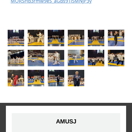
MORSHB3rmw9eS_aGBs91l5MNjP3y
AMUSJ